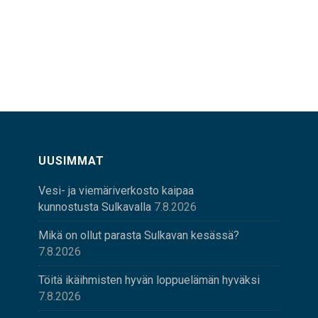
UUSIMMAT
Vesi- ja viemäriverkosto kaipaa
kunnostusta Sulkavalla
7.8.2026
Mikä on ollut parasta Sulkavan kesässä?
7.8.2026
Töitä ikäihmisten hyvän loppuelämän hyväksi
7.8.2026