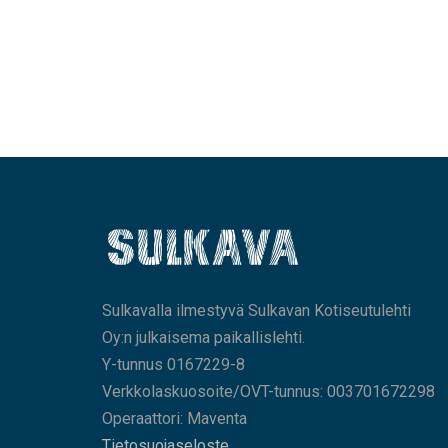
Sulkavalla ilmestyvä Sulkavan Kotiseutulehti
Oy:n julkaisema paikallislehti.
Y-tunnus 0167229-8
Verkkolaskuosoite/OVT-tunnus: 003701672298
Operaattori: Maventa
Tietosuojaseloste