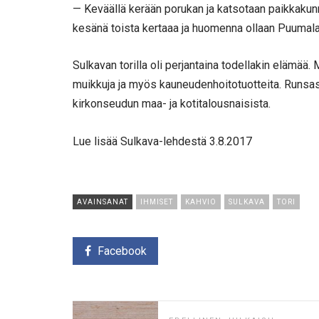
— Keväällä kerään porukan ja katsotaan paikkakunna
kesänä toista kertaaa ja huomenna ollaan Puumalan
Sulkavan torilla oli perjantaina todellakin elämää. M
muikkuja ja myös kauneudenhoitotuotteita. Runsast
kirkonseudun maa- ja kotitalousnaisista.
Lue lisää Sulkava-lehdestä 3.8.2017
AVAINSANAT
IHMISET
KAHVIO
SULKAVA
TORI
Facebook