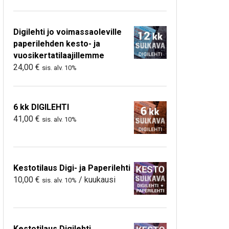
Digilehti jo voimassaoleville
paperilehden kesto- ja
vuosikertatilaajillemme
24,00
€
sis. alv. 10%
6 kk DIGILEHTI
41,00
€
sis. alv. 10%
Kestotilaus Digi- ja Paperilehti
10,00
€
/ kuukausi
sis. alv. 10%
Kestotilaus Digilehti