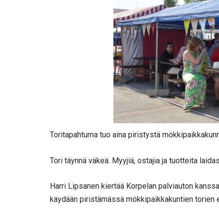
Toritapahtuma tuo aina piristystä mökkipaikkakunni
Tori täynnä väkeä. Myyjiä, ostajia ja tuotteita laida
Harri Lipsanen kiertää Korpelan palviauton kanssa t
käydään piristämässä mökkipaikkakuntien torien 