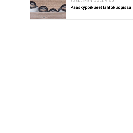
EDELLINEN JULKAISU
Pääskypoikueet lähtökuopissa