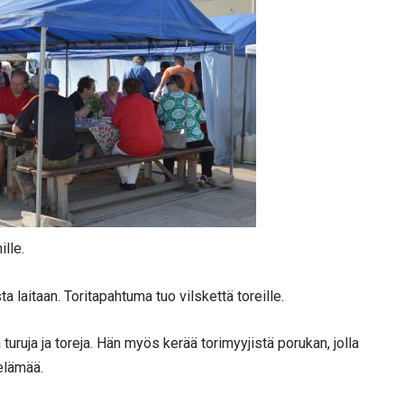
lle.
sta laitaan. Toritapahtuma tuo vilskettä toreille.
uruja ja toreja. Hän myös kerää torimyyjistä porukan, jolla
elämää.