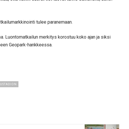
kailumarkkinointi tulee paranemaan.
sa. Luontomatkailun merkitys korostuu koko ajan ja siksi
ueen Geopark-hankkeessa.
USTADION