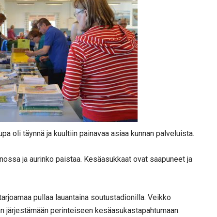
a oli täynnä ja kuultiin painavaa asiaa kunnan palveluista.
nossa ja aurinko paistaa. Kesäasukkaat ovat saapuneet ja
tarjoamaa pullaa lauantaina soutustadionilla. Veikko
nnan järjestämään perinteiseen kesäasukastapahtumaan.