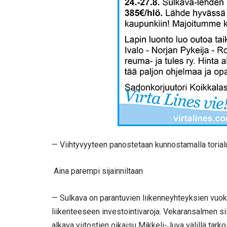
— Viihtyvyyteen panostetaan kunnostamalla torialue
Aina parempi sijainniltaan
— Sulkava on parantuvien liikenneyhteyksien vuoksi
liikenteeseen investointivaroja. Vekaransalmen si
alkava viitostien oikaisu Mikkeli-Juva välillä tarkoi