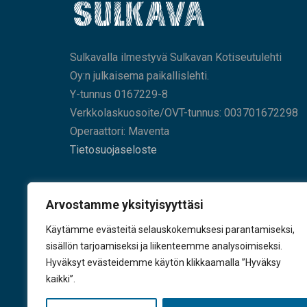
Sulkavalla ilmestyvä Sulkavan Kotiseutulehti
Oy:n julkaisema paikallislehti.
Y-tunnus 0167229-8
Verkkolaskuosoite/OVT-tunnus: 003701672298
Operaattori: Maventa
Tietosuojaseloste
HAE SIVUILTAMME
Arvostamme yksityisyyttäsi
Käytämme evästeitä selauskokemuksesi parantamiseksi,
sisällön tarjoamiseksi ja liikenteemme analysoimiseksi.
Hyväksyt evästeidemme käytön klikkaamalla ”Hyväksy
KÄY TYKKÄÄMÄSSÄ
kaikki”.