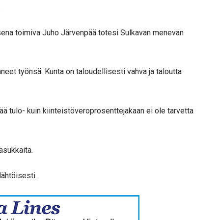
.
jaisena toimiva Juho Järvenpää totesi Sulkavan menevän
aneet työnsä. Kunta on taloudellisesti vahva ja taloutta
 tulo- kuin kiinteistöveroprosenttejakaan ei ole tarvetta
asukkaita.
lähtöisesti.