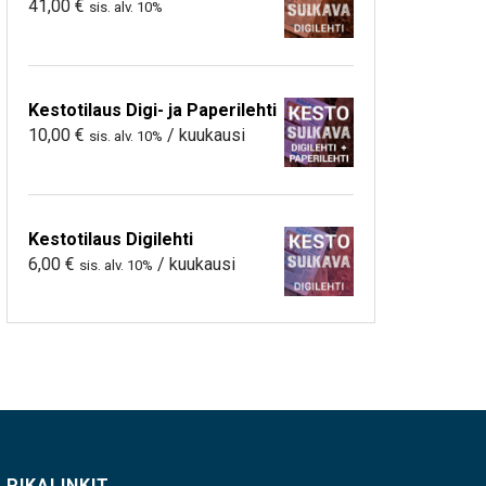
41,00
€
sis. alv. 10%
Kestotilaus Digi- ja Paperilehti
10,00
€
/ kuukausi
sis. alv. 10%
Kestotilaus Digilehti
6,00
€
/ kuukausi
sis. alv. 10%
PIKALINKIT