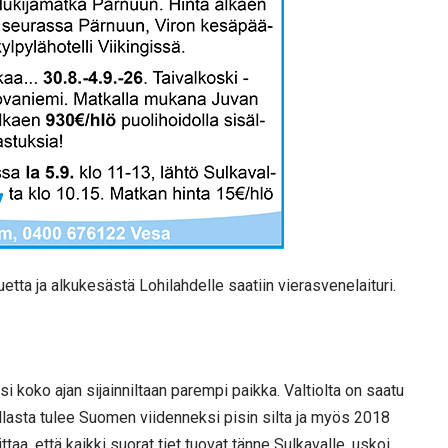
tta ja alkukesästä Lohilahdelle saatiin vierasvenelaituri.
 koko ajan sijainniltaan parempi paikka. Valtiolta on saatu
llasta tulee Suomen viidenneksi pisin silta ja myös 2018
ttaa, että kaikki suorat tiet tuovat tänne Sulkavalle, uskoi