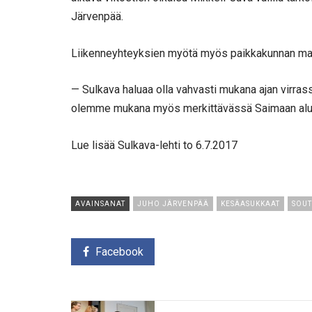
Järvenpää.
Liikenneyhteyksien myötä myös paikkakunnan mat
— Sulkava haluaa olla vahvasti mukana ajan virras
olemme mukana myös merkittävässä Saimaan al
Lue lisää Sulkava-lehti to 6.7.2017
AVAINSANAT
JUHO JÄRVENPÄÄ
KESÄASUKKAAT
SOUT
Facebook