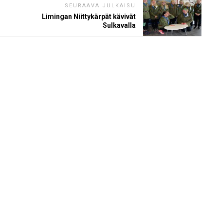
SEURAAVA JULKAISU
Limingan Niittykärpät kävivät
Sulkavalla