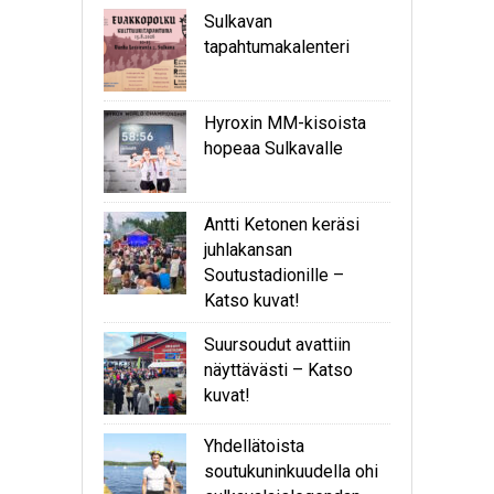
Sulkavan
tapahtumakalenteri
Hyroxin MM-kisoista
hopeaa Sulkavalle
Antti Ketonen keräsi
juhlakansan
Soutustadionille –
Katso kuvat!
Suursoudut avattiin
näyttävästi – Katso
kuvat!
Yhdellätoista
soutukuninkuudella ohi