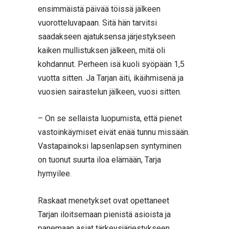
ensimmäistä päivää töissä jälkeen
vuorotteluvapaan. Sitä hän tarvitsi
saadakseen ajatuksensa järjestykseen
kaiken mullistuksen jälkeen, mitä oli
kohdannut. Perheen isä kuoli syöpään 1,5
vuotta sitten. Ja Tarjan äiti, ikäihmisenä ja
vuosien sairastelun jälkeen, vuosi sitten.
– On se sellaista luopumista, että pienet
vastoinkäymiset eivät enää tunnu missään.
Vastapainoksi lapsenlapsen syntyminen
on tuonut suurta iloa elämään, Tarja
hymyilee.
Raskaat menetykset ovat opettaneet
Tarjan iloitsemaan pienistä asioista ja
panemaan asiat tärkeysjärjestykseen.