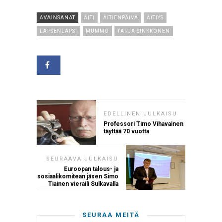
AVAINSANAT
ÄITI
ÄITIENPÄIVÄ
ÄITIYS
LAPSENLAPSI
MUMMO
TARJA SINKKONEN
EDELLINEN JULKAISU
Professori Timo Vihavainen
täyttää 70 vuotta
SEURAAVA JULKAISU
Euroopan talous- ja
sosiaalikomitean jäsen Simo
Tiainen vieraili Sulkavalla
SEURAA MEITÄ