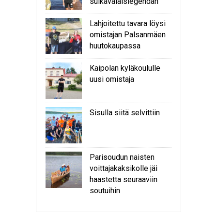
sulkavalaislegendan
Lahjoitettu tavara löysi
omistajan Palsanmäen
huutokaupassa
Kaipolan kyläkoululle
uusi omistaja
Sisulla siitä selvittiin
Parisoudun naisten
voittajakaksikolle jäi
haastetta seuraaviin
soutuihin