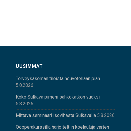
UUSIMMAT
Terveysaseman tiloista neuvotellaan pian
5.8.2026
Koko Sulkava pimeni sähkökatkon vuoksi
5.8.2026
Mittava seminaari isovihasta Sulkavalla
5.8.2026
Oopperakurssilla harjoiteltiin koelauluja varten