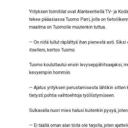
Yrityksen toimitilat ovat Alanteentiellä TV- ja K
tekee pääasiassa Tuomo Parri, jolla on tietoliiken
maailma on Tuomolle muutenkin tuttua.
— On niitä tullut räplättyä ihan pienestä asti. Si
itselleni, kertoo Tuomo.
Tuomo kouluttautui ensin levyseppähitsaajaksi, mu
kevyempiin hommiin.
— Ajatus yrityksen perustamisesta lähtikin sitten k
tietysti pohtia vaihtoehtoja työllistymiseen.
Sulkavalla nuori mies halusi kuitenkin pysyä, joten 
— Ei täällä oman alan töitä ole tarjolla, joten aja