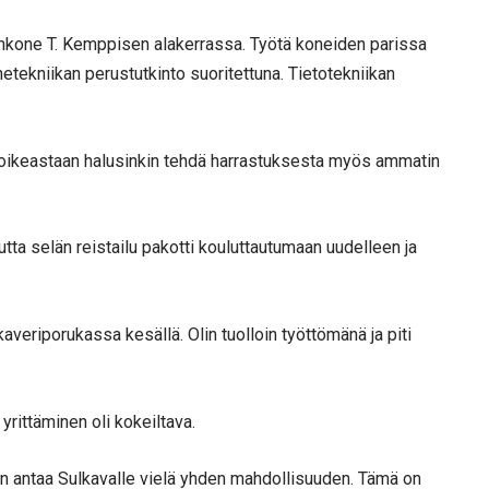
odinkone T. Kemppisen alakerrassa. Työtä koneiden parissa
netekniikan perustutkinto suoritettuna. Tietotekniikan
ksi oikeastaan halusinkin tehdä harrastuksesta myös ammatin
tta selän reistailu pakotti kouluttautumaan uudelleen ja
averiporukassa kesällä. Olin tuolloin työttömänä ja piti
yrittäminen oli kokeiltava.
ttelin antaa Sulkavalle vielä yhden mahdollisuuden. Tämä on