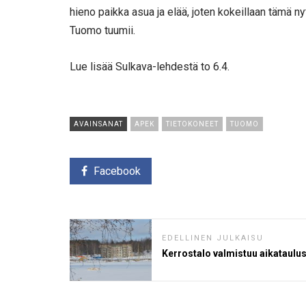
hieno paikka asua ja elää, joten kokeillaan tämä nyt
Tuomo tuumii.
Lue lisää Sulkava-lehdestä to 6.4.
AVAINSANAT
APEK
TIETOKONEET
TUOMO
Facebook
EDELLINEN JULKAISU
Kerrostalo valmistuu aikataulu