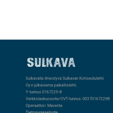
Sulkavalla ilmestyvä Sulkavan Kotiseutulehti
Oy:n julkaisema paikallislehti.
Y-tunnus 0167229-8
Verkkolaskuosoite/OVT-tunnus: 003701672298
Operaattori: Maventa
Tietosuojaseloste