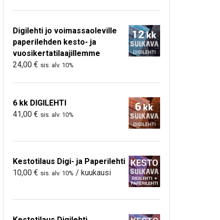
Digilehti jo voimassaoleville
paperilehden kesto- ja
vuosikertatilaajillemme
24,00
€
sis. alv. 10%
6 kk DIGILEHTI
41,00
€
sis. alv. 10%
Kestotilaus Digi- ja Paperilehti
10,00
€
/ kuukausi
sis. alv. 10%
Kestotilaus Digilehti