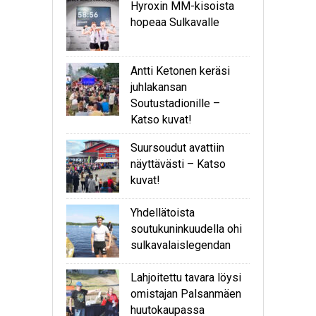
Hyroxin MM-kisoista
hopeaa Sulkavalle
Antti Ketonen keräsi
juhlakansan
Soutustadionille –
Katso kuvat!
Suursoudut avattiin
näyttävästi – Katso
kuvat!
Yhdellätoista
soutukuninkuudella ohi
sulkavalaislegendan
Lahjoitettu tavara löysi
omistajan Palsanmäen
huutokaupassa