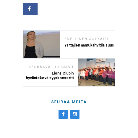
EDELLINEN JULKAISU
Yrittäjien aamukahvitilaisuus
SEURAAVA JULKAISU
Lions Clubin
hyväntekeväisyyskonsertti
SEURAA MEITÄ