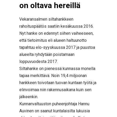
on oltava hereillä
Vekaransalmen siltahankkeen
rahoituspäätös saatiin kesäkuussa 2016.
Nyt hanke on edennyt siihen vaiheeseen,
että tietoimitus eli alueen haltuunotto
tapahtuu elo-syyskuussa 2017 ja puustoa
alueelta ryhdytään poistamaan
loppuvuodesta 2017.
Siltahanke on pienessä kunnassa monella
tapaa merkittävä. Noin 19,4 miljoonan
hankkeen toivotaan tuovan kuntaan työtä ja
elinvoimaa niin rakennusaikana kuin sen
jälkeenkin.
Kunnanvaltuuston puheenjohtaja Hannu
Auvinen on saanut kuntalaisilta lukuisia