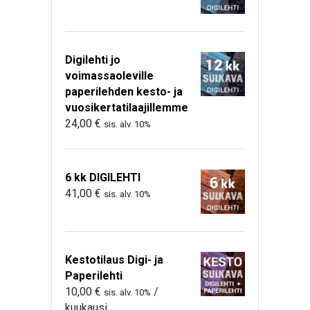
Digilehti jo
voimassaoleville
paperilehden kesto- ja
vuosikertatilaajillemme
24,00
€
sis. alv. 10%
6 kk DIGILEHTI
41,00
€
sis. alv. 10%
Kestotilaus Digi- ja
Paperilehti
10,00
€
/
sis. alv. 10%
kuukausi