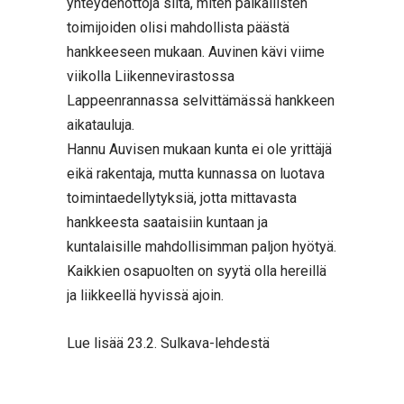
yhteydenottoja siitä, miten paikallisten
toimijoiden olisi mahdollista päästä
hankkeeseen mukaan. Auvinen kävi viime
viikolla Liikennevirastossa
Lappeenrannassa selvittämässä hankkeen
aikatauluja.
Hannu Auvisen mukaan kunta ei ole yrittäjä
eikä rakentaja, mutta kunnassa on luotava
toimintaedellytyksiä, jotta mittavasta
hankkeesta saataisiin kuntaan ja
kuntalaisille mahdollisimman paljon hyötyä.
Kaikkien osapuolten on syytä olla hereillä
ja liikkeellä hyvissä ajoin.
Lue lisää 23.2. Sulkava-lehdestä