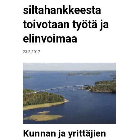
siltahankkeesta
toivotaan työtä ja
elinvoimaa
23.2.2017
Kunnan ja yrittäjien