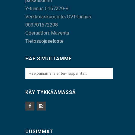
paikallislehti.
Y-tunnus 0167229-8
Verkkolaskuosoite/OVT-tunnus:
003701672298
Operaattori: Maventa
Tietosuojaseloste
HAE SIVUILTAMME
KÄY TYKKÄÄMÄSSÄ
UUSIMMAT