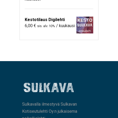
Kestotilaus Digilehti
6,00
€
/ kuukausi
sis. alv. 10%
Sulkavalla ilmestyvä Sulkavan
Kotiseutulehti Oy:n julkaisema